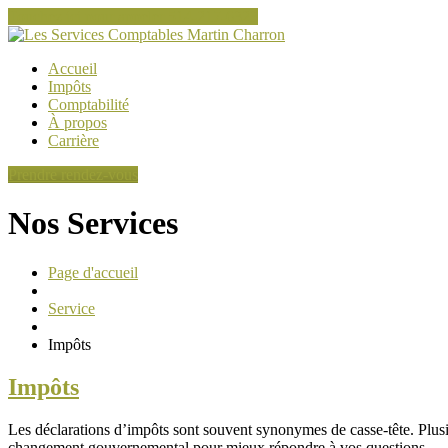
Touchez ici pour appeler 514-217-6323
Accueil
Impôts
Comptabilité
À
propos
Carrière
Prendre rendez-vous
Nos Services
Page d'accueil
Service
Impôts
Impôts
Les déclarations d’impôts sont souvent synonymes de casse-tête. Plusi
changement gouvernemental pour mieux répondre à vos questions.