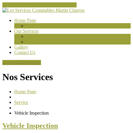
Touchez ici pour appeler 514-217-6323
Home
Page
Home
Page version 1
Our
Services
Impôts
Comptabilité
Gallery
Contact
Us
Prendre rendez-vous
Nos Services
Home Page
Service
Vehicle
Inspection
Vehicle
Inspection