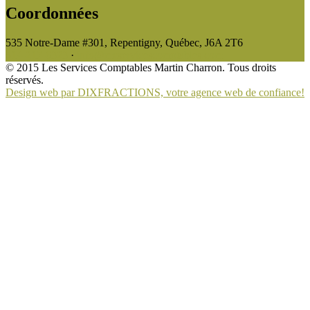
Coordonnées
535 Notre-Dame #301, Repentigny, Québec, J6A 2T6
514-217-6323
·
info@mcservicescomptables.com
© 2015 Les Services Comptables Martin Charron. Tous droits
réservés.
Design web par DIXFRACTIONS, votre agence web de confiance!